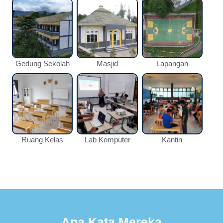
Gedung Sekolah
Masjid
Lapangan
Ruang Kelas
Lab Komputer
Kantin
Apa Kata Mereka