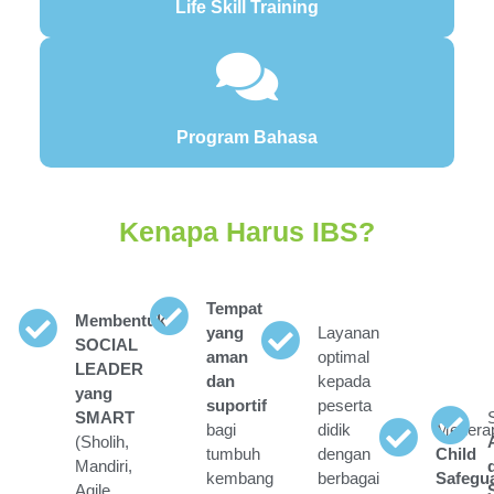
Life Skill Training
Program Bahasa
Kenapa Harus IBS?
Tempat
Membentuk
yang
Layanan
SOCIAL
aman
optimal
LEADER
dan
kepada
yang
suportif
peserta
SMART
bagi
didik
Menera
(Sholih,
tumbuh
dengan
Child
Mandiri,
kembang
berbagai
Safegu
Agile,