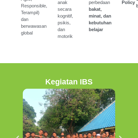
anak
perbedaan
Policy
Responsible,
secara
bakat,
Terampil)
kognitif,
minat, dan
dan
psikis,
kebutuhan
berwawasan
dan
belajar
global
motorik
Kegiatan IBS