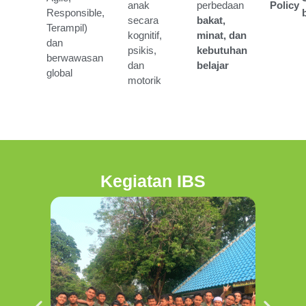
anak
perbedaan
Policy
Responsible,
secara
bakat,
Terampil)
kognitif,
minat, dan
dan
psikis,
kebutuhan
berwawasan
dan
belajar
global
motorik
Kegiatan IBS