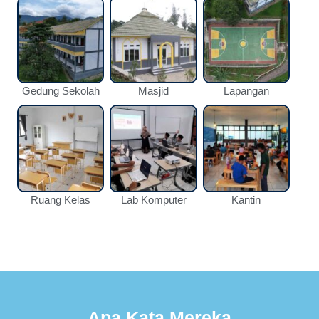
Gedung Sekolah
Masjid
Lapangan
Ruang Kelas
Lab Komputer
Kantin
Apa Kata Mereka