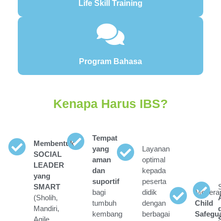
Life Skill Training
Program Bahasa
Kenapa Harus IBS?
Tempat
Membentuk
yang
Layanan
SOCIAL
aman
optimal
LEADER
dan
kepada
yang
suportif
peserta
SMART
bagi
didik
Menera
(Sholih,
tumbuh
dengan
Child
Mandiri,
kembang
berbagai
Safegu
Agile,