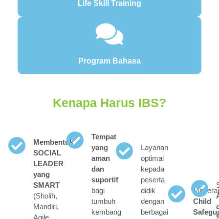
Life Skill Training
Program Bahasa
Kenapa Harus IBS?
Tempat
Membentuk
yang
Layanan
SOCIAL
aman
optimal
LEADER
dan
kepada
yang
suportif
peserta
SMART
bagi
didik
Menera
(Sholih,
tumbuh
dengan
Child
Mandiri,
kembang
berbagai
Safegu
Agile,