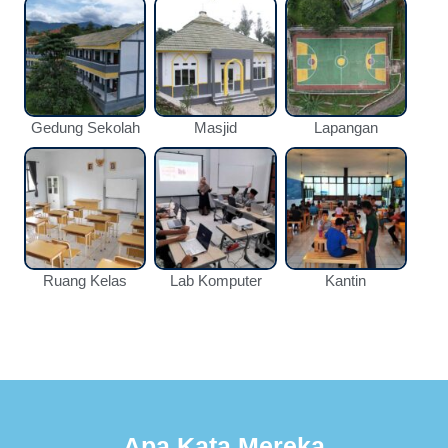
Gedung Sekolah
Masjid
Lapangan
Ruang Kelas
Lab Komputer
Kantin
Apa Kata Mereka