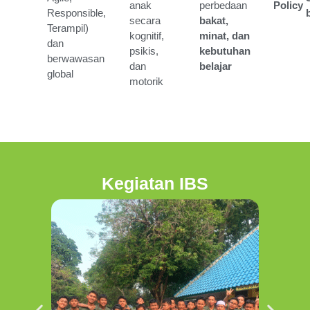
anak
perbedaan
Policy
Responsible,
secara
bakat,
Terampil)
kognitif,
minat, dan
dan
psikis,
kebutuhan
berwawasan
dan
belajar
global
motorik
Kegiatan IBS