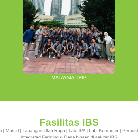
MALAYSIA-TRIP
Fasilitas IBS
| Masjid | Lapangan Olah Raga | Lab. IPA | Lab. Komputer | Perpustak
Integrated Farming & Desa binaan di sekitar IBS