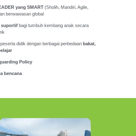
EADER yang SMART
(Sholih, Mandiri, Agile,
dan berwawasan global
suportif
bagi tumbuh kembang anak secara
rik
peserta didik dengan berbagai perbedaan
bakat,
elajar
guarding Policy
a bencana