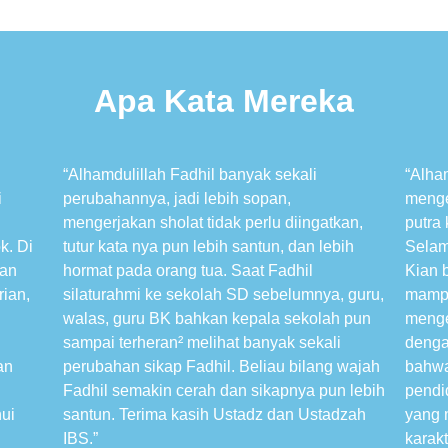
Apa Kata Mereka
“Alhamdulillah Fadhil banyak sekali
“Alha
i
perubahannya, jadi lebih sopan,
menge
mengerjakan sholat tidak perlu diingatkan,
putra
k. Di
tutur kata nya pun lebih santun, dan lebih
Selam
kan
hormat pada orang tua. Saat Fadhil
Kian b
rian,
silaturahmi ke sekolah SD sebelumnya, guru,
mampu
d
walas, guru BK bahkan kepala sekolah pun
menge
sampai terheran² melihat banyak sekali
denga
an
perubahan sikap Fadhil. Beliau bilang wajah
bahwa
Fadhil semakin cerah dan sikapnya pun lebih
pendi
hui
santun. Terima kasih Ustadz dan Ustadzah
yang 
IBS.”
karakt