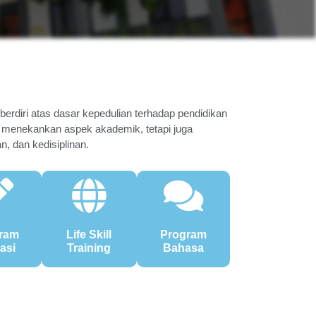
berdiri atas dasar kepedulian terhadap pendidikan
 menekankan aspek akademik, tetapi juga
, dan kedisiplinan.
ram
Life Skill
Program
rasi
Training
Bahasa