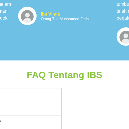
malam
tumbu
mani
telah
Ibu Vinda
dok.
perja
Orang Tua Muhammad Fadhil
FAQ Tentang IBS
?