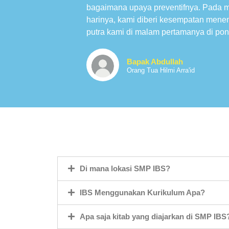
bagaimana upaya preventifnya. Pada 
harinya, kami diberi kesempatan mene
putra kami di malam pertamanya di pon
Bapak Abdullah
Orang Tua Hilmi Arra'id
Di mana lokasi SMP IBS?
IBS Menggunakan Kurikulum Apa?
Apa saja kitab yang diajarkan di SMP IBS