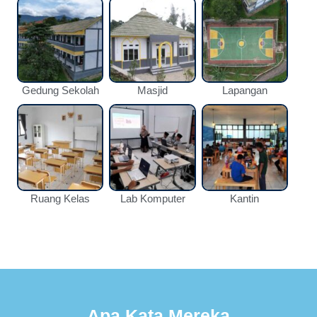
Gedung Sekolah
Masjid
Lapangan
Ruang Kelas
Lab Komputer
Kantin
Apa Kata Mereka