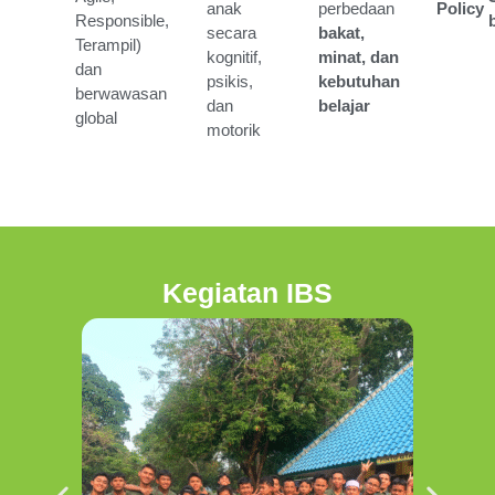
anak
perbedaan
Policy
Responsible,
secara
bakat,
Terampil)
kognitif,
minat, dan
dan
psikis,
kebutuhan
berwawasan
dan
belajar
global
motorik
Kegiatan IBS