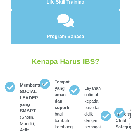
Life Skill Training
Program Bahasa
Kenapa Harus IBS?
Tempat
Membentuk
yang
Layanan
SOCIAL
aman
optimal
LEADER
dan
kepada
yang
suportif
peserta
SMART
bagi
didik
Menera
(Sholih,
tumbuh
dengan
Child
Mandiri,
kembang
berbagai
Safegu
Agile,