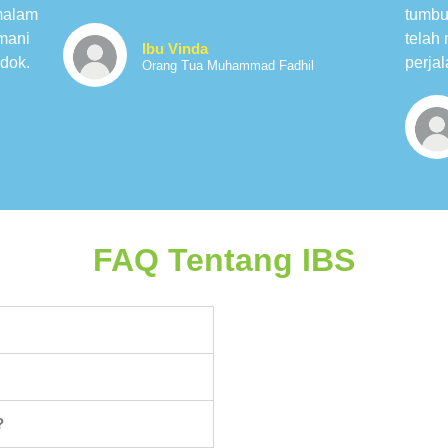
malam
tumbu
mani
telah
Ibu Vinda
dok.
perja
Orang Tua Muhammad Fadhil
FAQ Tentang IBS
?