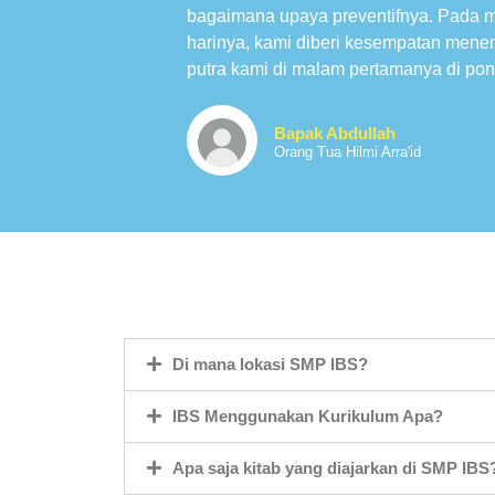
bagaimana upaya preventifnya. Pada 
harinya, kami diberi kesempatan mene
putra kami di malam pertamanya di pon
Bapak Abdullah
Orang Tua Hilmi Arra'id
Di mana lokasi SMP IBS?
IBS Menggunakan Kurikulum Apa?
Apa saja kitab yang diajarkan di SMP IBS