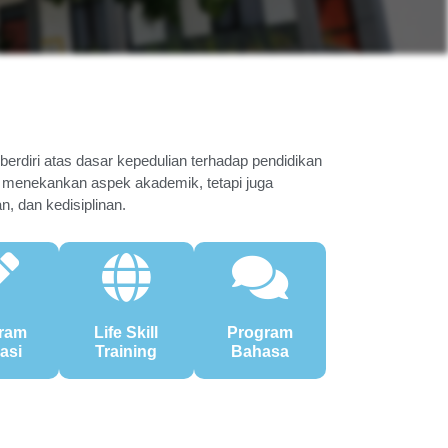
berdiri atas dasar kepedulian terhadap pendidikan
 menekankan aspek akademik, tetapi juga
, dan kedisiplinan.
ram
Life Skill
Program
rasi
Training
Bahasa