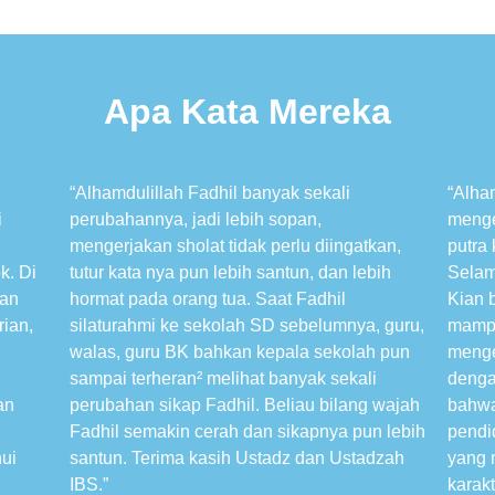
Apa Kata Mereka
“Alhamdulillah Fadhil banyak sekali
“Alha
i
perubahannya, jadi lebih sopan,
menge
mengerjakan sholat tidak perlu diingatkan,
putra
k. Di
tutur kata nya pun lebih santun, dan lebih
Selam
kan
hormat pada orang tua. Saat Fadhil
Kian b
rian,
silaturahmi ke sekolah SD sebelumnya, guru,
mampu
d
walas, guru BK bahkan kepala sekolah pun
menge
sampai terheran² melihat banyak sekali
denga
an
perubahan sikap Fadhil. Beliau bilang wajah
bahwa
Fadhil semakin cerah dan sikapnya pun lebih
pendi
hui
santun. Terima kasih Ustadz dan Ustadzah
yang 
IBS.”
karakt