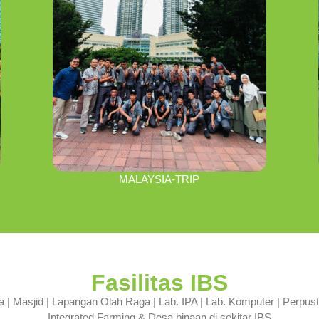
MALAYSIA-TRIP
Fasilitas IBS
| Masjid | Lapangan Olah Raga | Lab. IPA | Lab. Komputer | Perpustak
Integrated Farming & Desa binaan di sekitar IBS