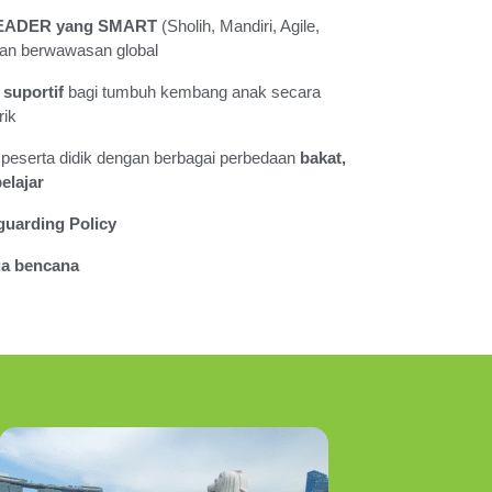
EADER yang SMART
(Sholih, Mandiri, Agile,
dan berwawasan global
suportif
bagi tumbuh kembang anak secara
rik
peserta didik dengan berbagai perbedaan
bakat,
elajar
guarding Policy
a bencana