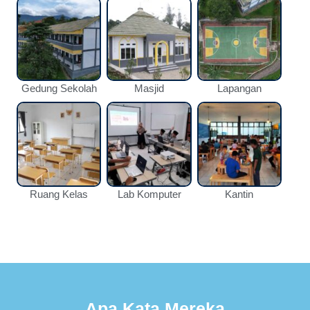
Gedung Sekolah
Masjid
Lapangan
Ruang Kelas
Lab Komputer
Kantin
Apa Kata Mereka