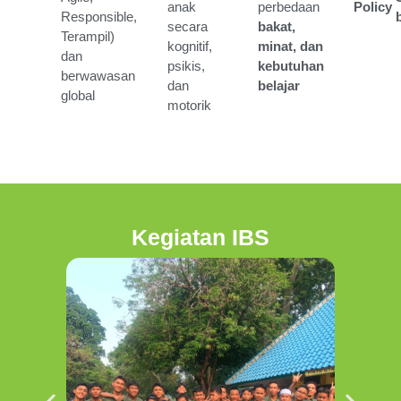
anak
perbedaan
Policy
Responsible,
secara
bakat,
Terampil)
kognitif,
minat, dan
dan
psikis,
kebutuhan
berwawasan
dan
belajar
global
motorik
Kegiatan IBS