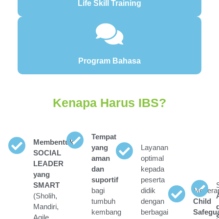
Life Skill Training
Program Bahasa
Kenapa Harus IBS?
Tempat
Membentuk
yang
Layanan
SOCIAL
aman
optimal
LEADER
dan
kepada
yang
suportif
peserta
SMART
bagi
didik
Menera
(Sholih,
tumbuh
dengan
Child
Mandiri,
kembang
berbagai
Safegu
Agile,