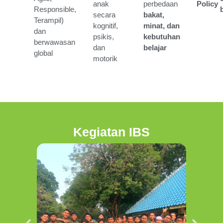
anak
perbedaan
Policy
Responsible,
secara
bakat,
Terampil)
kognitif,
minat, dan
dan
psikis,
kebutuhan
berwawasan
dan
belajar
global
motorik
Kegiatan IBS