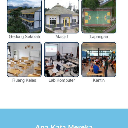
Gedung Sekolah
Masjid
Lapangan
Ruang Kelas
Lab Komputer
Kantin
Apa Kata Mereka