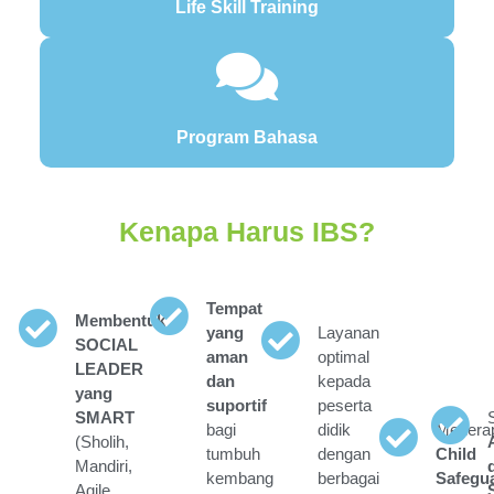
Life Skill Training
Program Bahasa
Kenapa Harus IBS?
Tempat
Membentuk
yang
Layanan
SOCIAL
aman
optimal
LEADER
dan
kepada
yang
suportif
peserta
SMART
bagi
didik
Menera
(Sholih,
tumbuh
dengan
Child
Mandiri,
kembang
berbagai
Safegu
Agile,