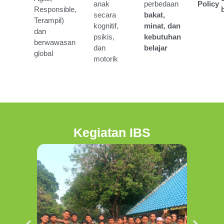
anak
perbedaan
Policy
Responsible,
secara
bakat,
Terampil)
kognitif,
minat, dan
dan
psikis,
kebutuhan
berwawasan
dan
belajar
global
motorik
Kegiatan IBS