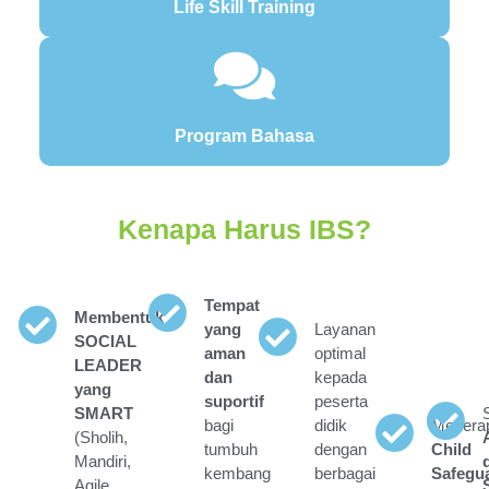
Life Skill Training
Program Bahasa
Kenapa Harus IBS?
Tempat
Membentuk
yang
Layanan
SOCIAL
aman
optimal
LEADER
dan
kepada
yang
suportif
peserta
SMART
bagi
didik
Menera
(Sholih,
tumbuh
dengan
Child
Mandiri,
kembang
berbagai
Safegu
Agile,