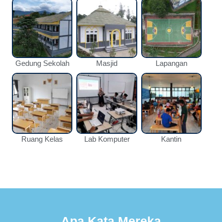
Gedung Sekolah
Masjid
Lapangan
Ruang Kelas
Lab Komputer
Kantin
Apa Kata Mereka