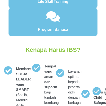
Life Skill Training
Program Bahasa
Kenapa Harus IBS?
Tempat
Membentuk
yang
Layanan
SOCIAL
aman
optimal
LEADER
dan
kepada
yang
suportif
peserta
SMART
bagi
didik
Menera
(Sholih,
tumbuh
dengan
Child
Mandiri,
kembang
berbagai
Safegu
Agile,