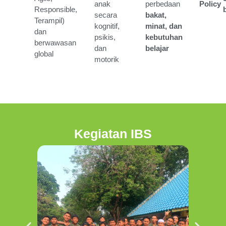
anak
perbedaan
Policy
Responsible,
secara
bakat,
Terampil)
kognitif,
minat, dan
dan
psikis,
kebutuhan
berwawasan
dan
belajar
global
motorik
Kegiatan IBS