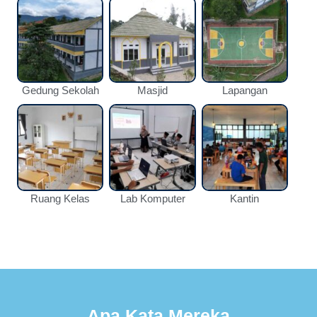
Gedung Sekolah
Masjid
Lapangan
Ruang Kelas
Lab Komputer
Kantin
Apa Kata Mereka